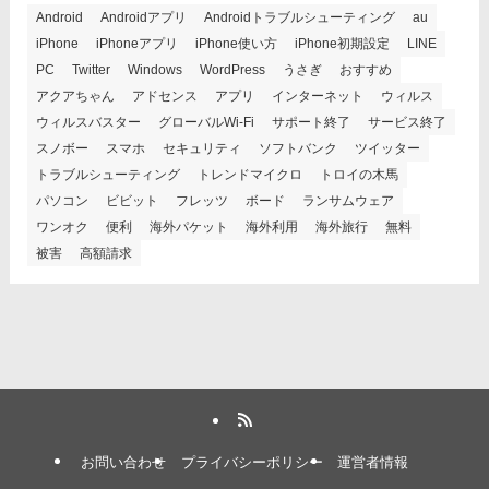
Android
Androidアプリ
Androidトラブルシューティング
au
iPhone
iPhoneアプリ
iPhone使い方
iPhone初期設定
LINE
PC
Twitter
Windows
WordPress
うさぎ
おすすめ
アクアちゃん
アドセンス
アプリ
インターネット
ウィルス
ウィルスバスター
グローバルWi-Fi
サポート終了
サービス終了
スノボー
スマホ
セキュリティ
ソフトバンク
ツイッター
トラブルシューティング
トレンドマイクロ
トロイの木馬
パソコン
ビビット
フレッツ
ボード
ランサムウェア
ワンオク
便利
海外パケット
海外利用
海外旅行
無料
被害
高額請求
お問い合わせ
プライバシーポリシー
運営者情報