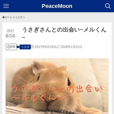
PeaceMoon
ホーム
うさぎ
うさぎさんとの出会い~メルくん
2017
8/16
~
PR
2017年8月16日
2018年1月21日
うさぎ