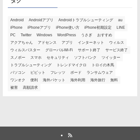
タグ
Android
Androidアプリ
Androidトラブルシューティング
au
iPhone
iPhoneアプリ
iPhone使い方
iPhone初期設定
LINE
PC
Twitter
Windows
WordPress
うさぎ
おすすめ
アクアちゃん
アドセンス
アプリ
インターネット
ウィルス
ウィルスバスター
グローバルWi-Fi
サポート終了
サービス終了
スノボー
スマホ
セキュリティ
ソフトバンク
ツイッター
トラブルシューティング
トレンドマイクロ
トロイの木馬
パソコン
ビビット
フレッツ
ボード
ランサムウェア
ワンオク
便利
海外パケット
海外利用
海外旅行
無料
被害
高額請求